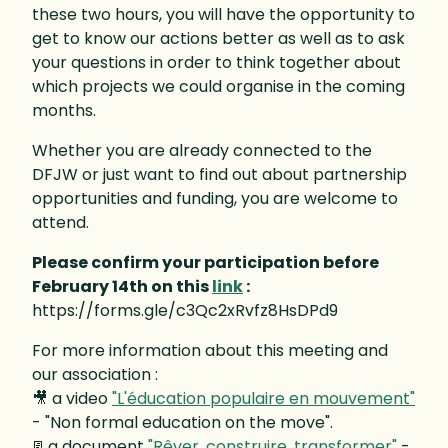
these two hours, you will have the opportunity to
get to know our actions better as well as to ask
your questions in order to think together about
which projects we could organise in the coming
months.
Whether you are already connected to the
DFJW or just want to find out about partnership
opportunities and funding, you are welcome to
attend.
Please confirm your participation before
February 14th on this
link
:
https://forms.gle/c3Qc2xRvfz8HsDPd9
For more information about this meeting and
our association :
🎥 a video
"L'éducation populaire en mouvement"
- "Non formal education on the move".
📃a document
"Rêver, construire, transformer"
-