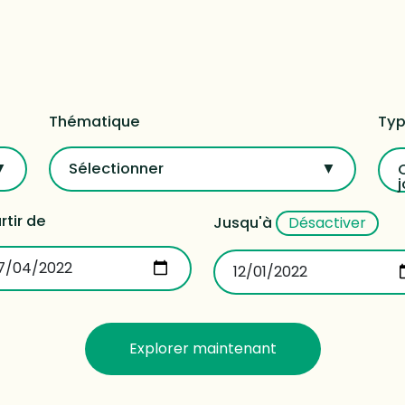
Thématique
Typ
Sélectionner
j
rtir de
Jusqu'à
Désactiver
Explorer maintenant