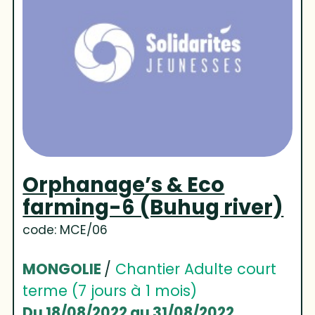
Orphanage’s & Eco
farming-6 (Buhug river)
code: MCE/06
MONGOLIE
/
Chantier Adulte court
terme (7 jours à 1 mois)
Du 18/08/2022 au 31/08/2022