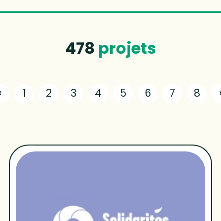
478
projets
«
1
2
3
4
5
6
7
8