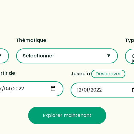
Thématique
Typ
Sélectionner
j
rtir de
Jusqu'à
Désactiver
Explorer maintenant