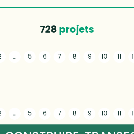
728
projets
2
...
5
6
7
8
9
10
11
2
...
5
6
7
8
9
10
11