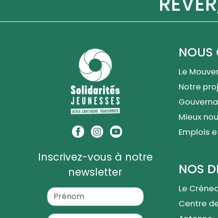
RÊVER
NOUS 
Le Mouve
Notre proj
Gouverna
Mieux nou
Emplois e
Inscrivez-vous à notre
NOS D
newsletter
Le Créne
Centre d