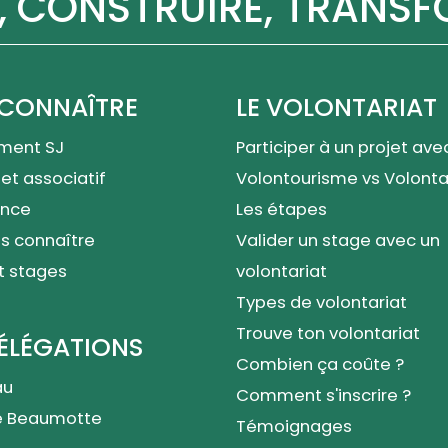
, CONSTRUIRE, TRANS
CONNAÎTRE
LE VOLONTARIAT
ment SJ
Participer à un projet ave
et associatif
Volontourisme vs Volont
nce
Les étapes
s connaître
Valider un stage avec un
t stages
volontariat
Types de volontariat
Trouve ton volontariat
ÉLÉGATIONS
Combien ça coûte ?
au
Comment s'inscrire ?
e Beaumotte
Témoignages