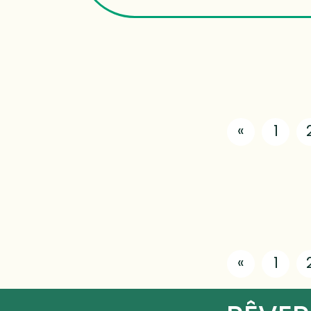
«
1
«
1