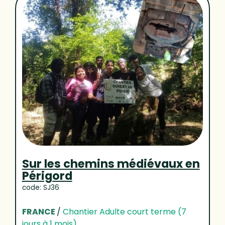
Sur les chemins médiévaux en
Périgord
code: SJ36
FRANCE
/
Chantier Adulte court terme (7
jours à 1 mois)