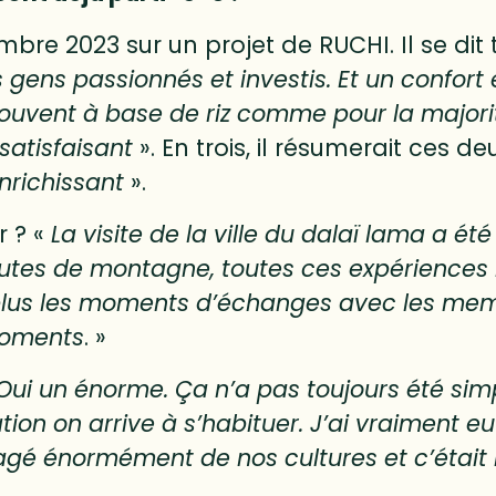
mbre 2023 sur un projet de RUCHI. Il se dit 
gens passionnés et investis. Et un confort
s souvent à base de riz comme pour la major
satisfaisant
». En trois, il résumerait ces
nrichissant
».
r ? «
La visite de la ville du dalaï lama a é
routes de montagne, toutes ces expérience
plus les moments d’échanges avec les memb
moments
. »
Oui un énorme. Ça n’a pas toujours été sim
on on arrive à s’habituer. J’ai vraiment eu
agé énormément de nos cultures et c’était