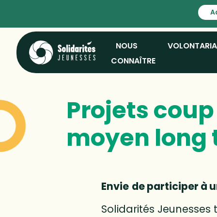
A
NOUS
VOLONTARI
CONNAÎTRE
Projets coup 
moyen long 
Envie
de participer à u
Solidarités Jeunesses 