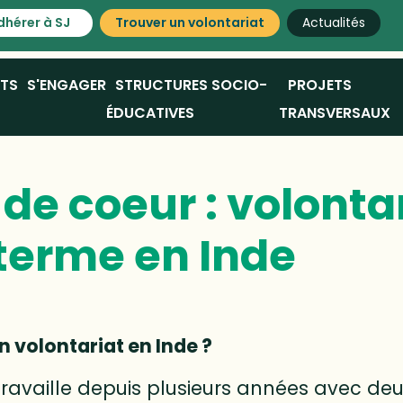
dhérer à SJ
Trouver un volontariat
Actualités
ATS
S'ENGAGER
STRUCTURES SOCIO-
PROJETS
ÉDUCATIVES
TRANSVERSAUX
de coeur : volonta
terme en Inde
n volontariat en Inde ?
travaille depuis plusieurs années avec deu