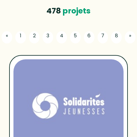
478
projets
«
1
2
3
4
5
6
7
8
»