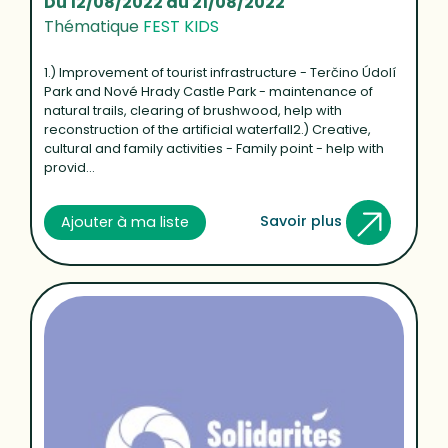
Du 12/08/2022 au 21/08/2022
Thématique
FEST KIDS
1.) Improvement of tourist infrastructure - Terčino Údolí
Park and Nové Hrady Castle Park - maintenance of
natural trails, clearing of brushwood, help with
reconstruction of the artificial waterfall2.) Creative,
cultural and family activities - Family point - help with
provid...
Savoir plus
Ajouter à ma liste