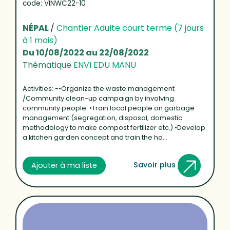
code: VINWC22-10
NÉPAL
/
Chantier Adulte court terme (7 jours
à 1 mois)
Du 10/08/2022 au 22/08/2022
Thématique
ENVI EDU MANU
Activities: -•Organize the waste management
/Community clean-up campaign by involving
community people. •Train local people on garbage
management (segregation, disposal, domestic
methodology to make compost fertilizer etc.) •Develop
a kitchen garden concept and train the ho...
Savoir plus
Ajouter à ma liste