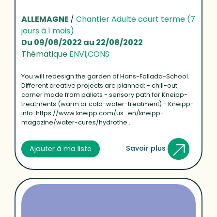
ALLEMAGNE
/
Chantier Adulte court terme (7
jours à 1 mois)
Du 09/08/2022 au 22/08/2022
Thématique
ENVI,CONS
You will redesign the garden of Hans-Fallada-School.
Different creative projects are planned: - chill-out
corner made from pallets - sensory path for Kneipp-
treatments (warm or cold-water-treatment) - Kneipp-
info: https://www.kneipp.com/us_en/kneipp-
magazine/water-cures/hydrothe...
Savoir plus
Ajouter à ma liste