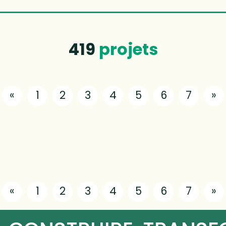
419
projets
«
1
2
3
4
5
6
7
»
«
1
2
3
4
5
6
7
»