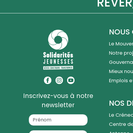
RÊVER
NOUS 
Le Mouve
Notre proj
Gouverna
Mieux nou
Emplois e
Inscrivez-vous à notre
NOS D
newsletter
Le Créne
Centre d