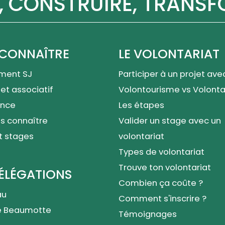
, CONSTRUIRE, TRANS
CONNAÎTRE
LE VOLONTARIAT
ment SJ
Participer à un projet ave
et associatif
Volontourisme vs Volont
nce
Les étapes
s connaître
Valider un stage avec un
t stages
volontariat
Types de volontariat
Trouve ton volontariat
ÉLÉGATIONS
Combien ça coûte ?
au
Comment s'inscrire ?
e Beaumotte
Témoignages