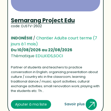
Semarang Project Edu
code: DJSTV-2602
INDONÉSIE
/
Chantier Adulte court terme (7
jours à 1 mois)
Du 10/08/2026 au 22/08/2026
Thématique
EDU,KIDS,SOCI
Partner of students and teachers to practice
conversation in English; organizing presentation about
culture / country etc in the classroom; learning
traditional dance / music; sport activities; cultural
exchange activities; small renovation work; playing with
the students etc. Th...
Savoir plus
Ajouter à ma liste