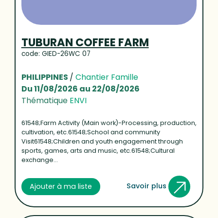
TUBURAN COFFEE FARM
code: GIED-26WC 07
PHILIPPINES
/
Chantier Famille
Du 11/08/2026 au 22/08/2026
Thématique
ENVI
61548;Farm Activity (Main work)-Processing, production,
cultivation, etc.61548;School and community
Visit61548;Children and youth engagement through
sports, games, arts and music, etc.61548;Cultural
exchange...
Savoir plus
Ajouter à ma liste