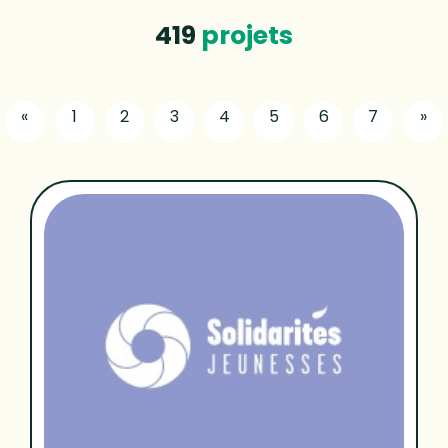
419
projets
«
1
2
3
4
5
6
7
»