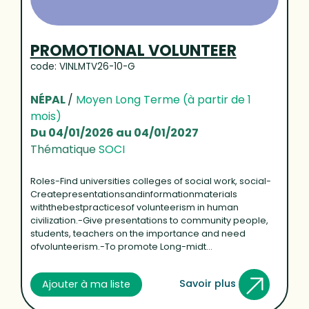
PROMOTIONAL VOLUNTEER
code: VINLMTV26-10-G
NÉPAL
/
Moyen Long Terme (à partir de 1
mois)
Du 04/01/2026 au 04/01/2027
Thématique
SOCI
Roles-Find universities colleges of social work, social-
Createpresentationsandinformationmaterials
withthebestpracticesof volunteerism in human
civilization.-Give presentations to community people,
students, teachers on the importance and need
ofvolunteerism.-To promote Long-midt...
Savoir plus
Ajouter à ma liste