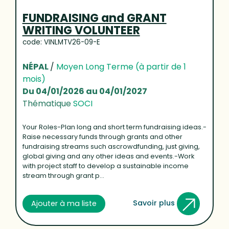
FUNDRAISING and GRANT
WRITING VOLUNTEER
code: VINLMTV26-09-E
NÉPAL
/
Moyen Long Terme (à partir de 1
mois)
Du 04/01/2026 au 04/01/2027
Thématique
SOCI
Your Roles-Plan long and short term fundraising ideas.-
Raise necessary funds through grants and other
fundraising streams such ascrowdfunding, just giving,
global giving and any other ideas and events.-Work
with project staff to develop a sustainable income
stream through grant p...
Savoir plus
Ajouter à ma liste