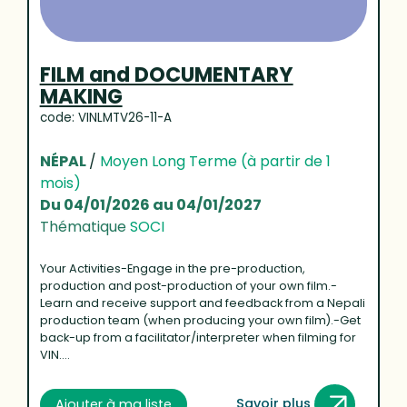
FILM and DOCUMENTARY
MAKING
code: VINLMTV26-11-A
NÉPAL
/
Moyen Long Terme (à partir de 1
mois)
Du 04/01/2026 au 04/01/2027
Thématique
SOCI
Your Activities-Engage in the pre-production,
production and post-production of your own film.-
Learn and receive support and feedback from a Nepali
production team (when producing your own film).-Get
back-up from a facilitator/interpreter when filming for
VIN....
Savoir plus
Ajouter à ma liste