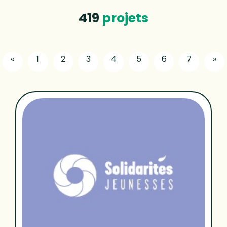
419
projets
«
1
2
3
4
5
6
7
»