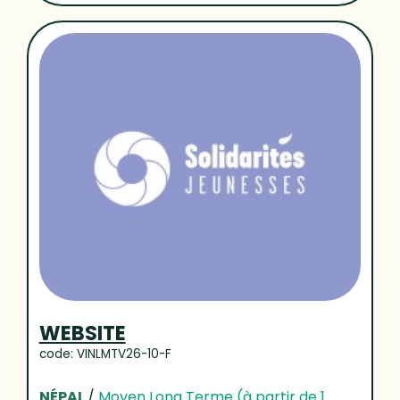
WEBSITE
code: VINLMTV26-10-F
NÉPAL
/
Moyen Long Terme (à partir de 1