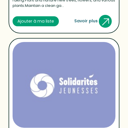
raking.Plant and nurture new trees, flowers, and various
plants.Maintain a clean ga...
Savoir plus
Ajouter à ma liste