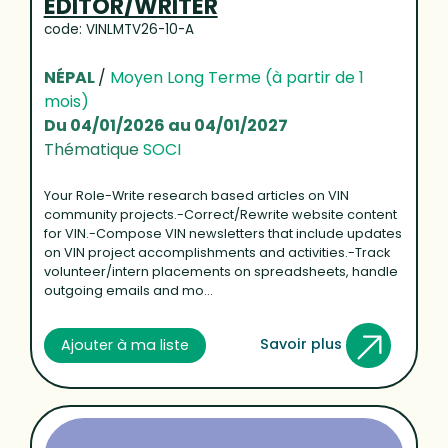
EDITOR/WRITER
code: VINLMTV26-10-A
NÉPAL
/
Moyen Long Terme (à partir de 1
mois)
Du 04/01/2026 au 04/01/2027
Thématique
SOCI
Your Role-Write research based articles on VIN
community projects.-Correct/Rewrite website content
for VIN.-Compose VIN newsletters that include updates
on VIN project accomplishments and activities.-Track
volunteer/intern placements on spreadsheets, handle
outgoing emails and mo...
Savoir plus
Ajouter à ma liste