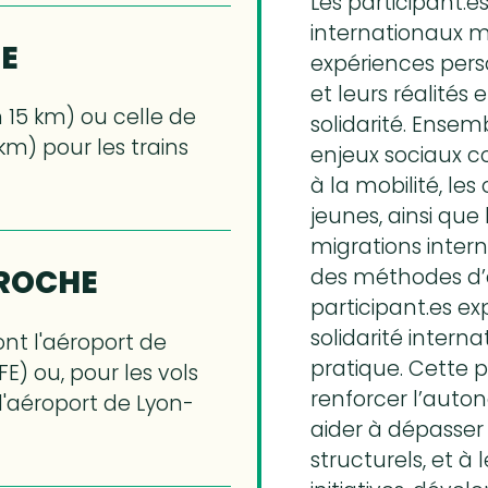
Les participant.e
internationaux mi
HE
expériences perso
et leurs réalités 
 15 km) ou celle de
solidarité. Ensemb
km) pour les trains
enjeux sociaux c
à la mobilité, le
jeunes, ainsi que
migrations intern
PROCHE
des méthodes d’é
participant.es ex
solidarité intern
ont l'aéroport de
pratique. Cette 
) ou, pour les vols
renforcer l’auton
l'aéroport de Lyon-
aider à dépasser
structurels, et à