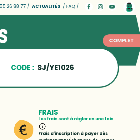
 55 26 88 77 /
ACTUALITÉS
/ FAQ /
S
COMPLET
CODE :
SJ/YE1026
FRAIS
Les frais sont à régler en une fois
Frais d'inscription à payer dès