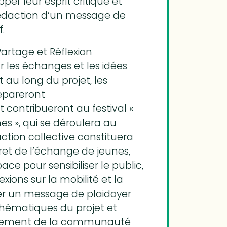
opper leur esprit critique et
rédaction d’un message de
f.
 Partage et Réflexion
r les échanges et les idées
 au long du projet, les
répareront
 contribueront au festival «
es », qui se déroulera au
ction collective constituera
ret de l’échange de jeunes,
ace pour sensibiliser le public,
xions sur la mobilité et la
rer un message de plaidoyer
 thématiques du projet et
agement de la communauté