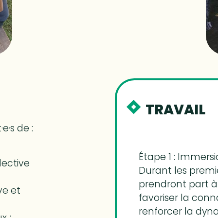
TRAVAIL
e·s de :
Étape 1 : Immers
lective
Durant les premier
prendront part à 
ve et
favoriser la con
renforcer la dyn
x ;