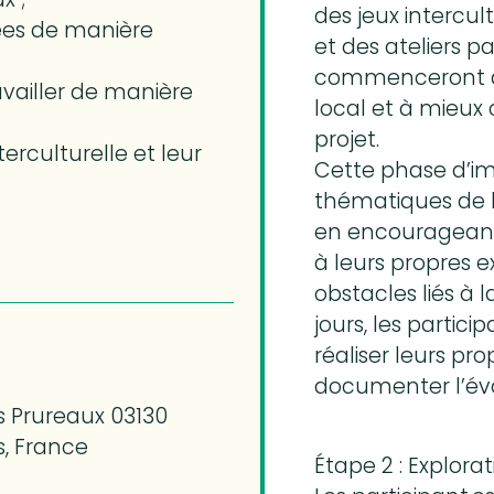
des jeux intercu
dées de manière
et des ateliers part
commenceront à 
availler de manière
local et à mieux
projet.
erculturelle et leur
Cette phase d’im
thématiques de la
en encourageant l
à leurs propres e
obstacles liés à l
jours, les partic
réaliser leurs pr
documenter l’évo
 Prureaux 03130
, France
Étape 2 : Explora