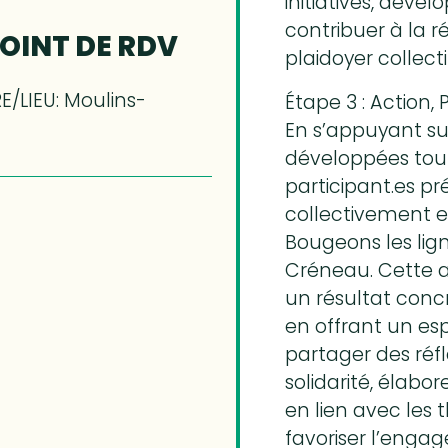
initiatives, dével
contribuer à la 
POINT DE RDV
plaidoyer collecti
E/LIEU: Moulins-
Étape 3 : Action,
En s’appuyant su
développées tout
participant.es p
collectivement et
Bougeons les lign
Créneau. Cette a
un résultat conc
en offrant un esp
partager des réfle
solidarité, élabo
en lien avec les
favoriser l’eng